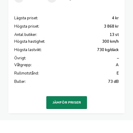
Lägsta priset:
4 kr
Högsta priset:
3 868 kr
Antal butiker:
13 st
Högsta hastighet:
300 km/h
Högsta lastvikt:
730 kg/däck
Övrigt:
–
Våtgrepp:
A
Rullmotstånd:
E
Buller:
73 dB
JÄMFÖR PRISER