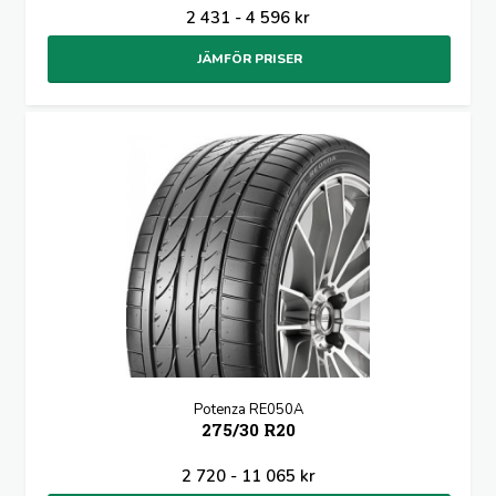
2 431 - 4 596 kr
JÄMFÖR PRISER
Potenza RE050A
275/30 R20
2 720 - 11 065 kr