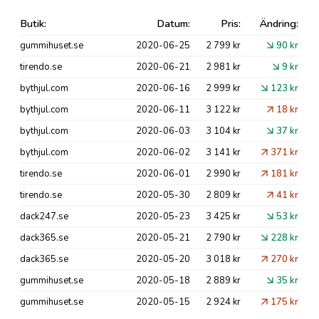
Butik:
Datum:
Pris:
Ändring:
gummihuset.se
2020-06-25
2 799 kr
90 kr
tirendo.se
2020-06-21
2 981 kr
9 kr
bythjul.com
2020-06-16
2 999 kr
123 kr
bythjul.com
2020-06-11
3 122 kr
18 kr
bythjul.com
2020-06-03
3 104 kr
37 kr
bythjul.com
2020-06-02
3 141 kr
371 kr
tirendo.se
2020-06-01
2 990 kr
181 kr
tirendo.se
2020-05-30
2 809 kr
41 kr
dack247.se
2020-05-23
3 425 kr
53 kr
dack365.se
2020-05-21
2 790 kr
228 kr
dack365.se
2020-05-20
3 018 kr
270 kr
gummihuset.se
2020-05-18
2 889 kr
35 kr
gummihuset.se
2020-05-15
2 924 kr
175 kr