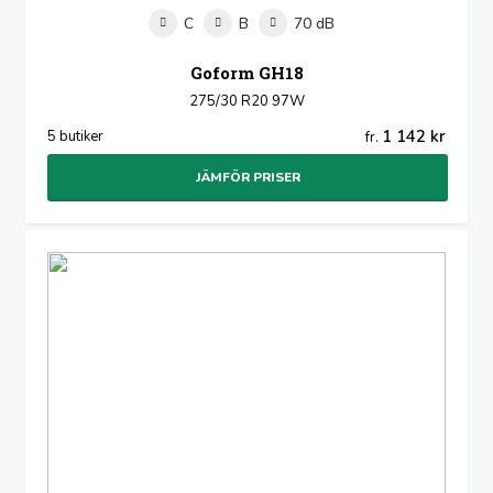
C
B
70 dB
Goform GH18
275/30 R20 97W
1 142 kr
5 butiker
fr.
JÄMFÖR PRISER