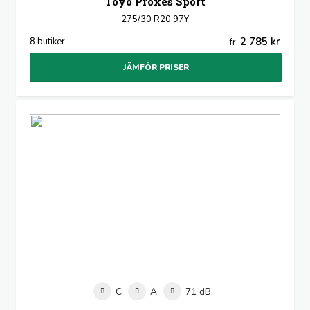
Toyo Proxes Sport
275/30 R20 97Y
2 785 kr
8 butiker
fr.
JÄMFÖR PRISER
C
A
71 dB