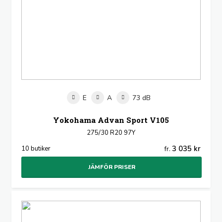
E
A
73 dB
Yokohama Advan Sport V105
275/30 R20 97Y
3 035 kr
10 butiker
fr.
JÄMFÖR PRISER