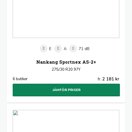
E
A
71 dB
Nankang Sportnex AS-2+
275/30 R20 97Y
2 181 kr
6 butiker
fr.
JÄMFÖR PRISER