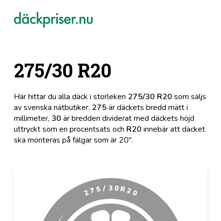
275/30 R20
Här hittar du alla däck i storleken
275/30 R20
som säljs
av svenska nätbutiker.
275
är däckets bredd mätt i
millimeter,
30
är bredden dividerat med däckets höjd
uttryckt som en procentsats och
R20
innebär att däcket
ska monteras på fälgar som är 20".
3
0
/
R
5
7
2
2
0