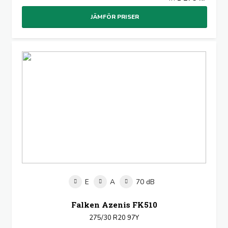
JÄMFÖR PRISER
E
A
70 dB
Falken Azenis FK510
275/30 R20 97Y