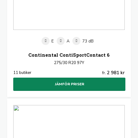
E
A
73 dB
Continental ContiSportContact 6
275/30 R20 97Y
2 981 kr
11 butiker
fr.
JÄMFÖR PRISER