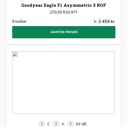
Goodyear Eagle F1 Asymmetric 3 ROF
275/30 R20 97Y
3 459 kr
8 butiker
fr.
JÄMFÖR PRISER
C
A
69 dB