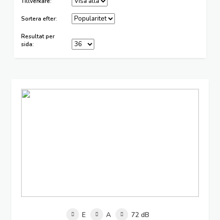
Tillverkare:
Sortera efter:
Resultat per
sida:
E
A
72 dB