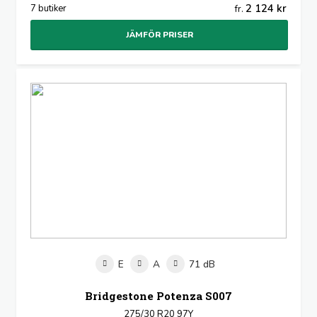
2 124 kr
7 butiker
fr.
JÄMFÖR PRISER
E
A
71 dB
Bridgestone Potenza S007
275/30 R20 97Y