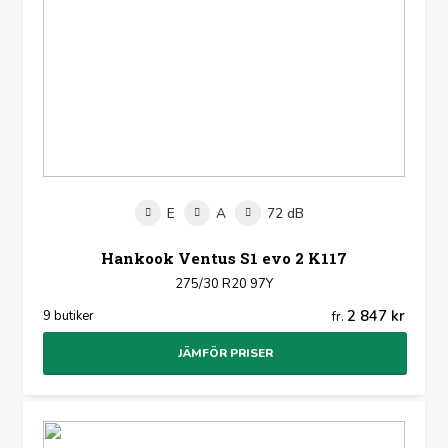
E
A
72 dB
Hankook Ventus S1 evo 2 K117
275/30 R20 97Y
2 847 kr
9 butiker
fr.
JÄMFÖR PRISER