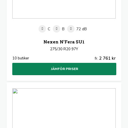
C
B
72 dB
Nexen N'Fera SU1
275/30 R20 97Y
2 761 kr
10 butiker
fr.
JÄMFÖR PRISER