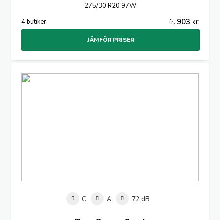
275/30 R20 97W
903 kr
4 butiker
fr.
JÄMFÖR PRISER
C
A
72 dB