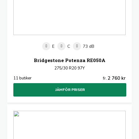
E
C
73 dB
Bridgestone Potenza RE050A
275/30 R20 97Y
2 760 kr
11 butiker
fr.
JÄMFÖR PRISER