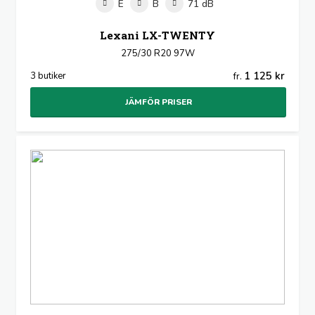
E
B
71 dB
Lexani LX-TWENTY
275/30 R20 97W
1 125 kr
3 butiker
fr.
JÄMFÖR PRISER