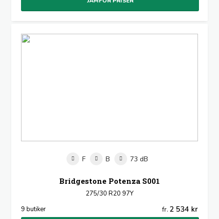
JÄMFÖR PRISER
F
B
73 dB
Bridgestone Potenza S001
275/30 R20 97Y
2 534 kr
9 butiker
fr.