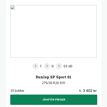
F
B
69 dB
Dunlop SP Sport 01
275/30 R20 93Y
3 402 kr
10 butiker
fr.
JÄMFÖR PRISER