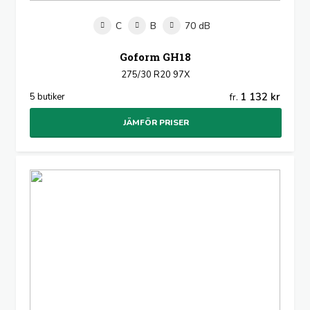
C
B
70 dB
Goform GH18
275/30 R20 97X
1 132 kr
5 butiker
fr.
JÄMFÖR PRISER