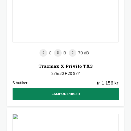
C
B
70 dB
Tracmax X Privilo TX3
275/30 R20 97Y
1 156 kr
5 butiker
fr.
JÄMFÖR PRISER