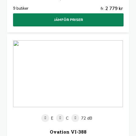
2 779 kr
9 butiker
fr.
JÄMFÖR PRISER
E
C
72 dB
Ovation VI-388