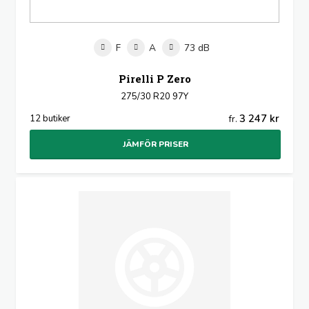
F
A
73 dB
Pirelli P Zero
275/30 R20 97Y
3 247 kr
12 butiker
fr.
JÄMFÖR PRISER