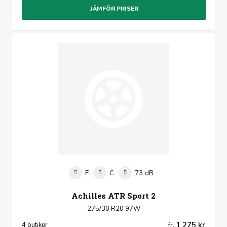
JÄMFÖR PRISER
F
C
73 dB
Achilles ATR Sport 2
275/30 R20 97W
1 275 kr
4 butiker
fr.