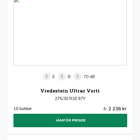
E
B
70 dB
Vredestein Ultrac Vorti
275/30 R20 97Y
2 236 kr
10 butiker
fr.
JÄMFÖR PRISER