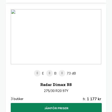
E
B
73 dB
Radar Dimax R8
275/30 R20 97Y
1 177 kr
3 butiker
fr.
JÄMFÖR PRISER