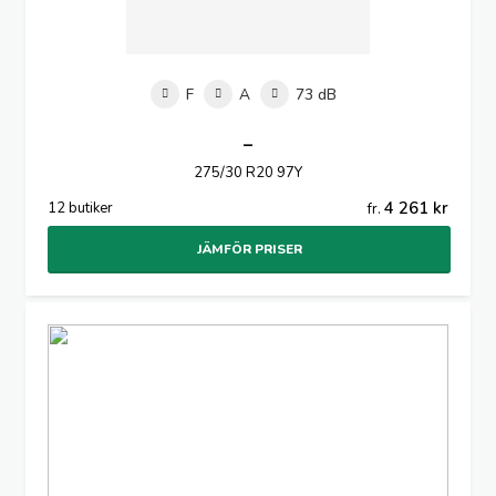
F
A
73 dB
–
275/30 R20 97Y
4 261 kr
12 butiker
fr.
JÄMFÖR PRISER