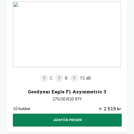
C
B
72 dB
Goodyear Eagle F1 Asymmetric 3
275/30 R20 97Y
2 519 kr
10 butiker
fr.
JÄMFÖR PRISER