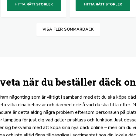
HITTA RÄTT STORLEK
HITTA RÄTT STORLEK
VISA FLER SOMMARDÄCK
 veta när du beställer däck on
 fram någonting som är viktigt i samband med att du ska köpa däc
eta vilka dina behov är och därmed också vad du ska titta efter. 
dlare är detta aldrig några problem eftersom personalen på plats 
r lämpliga för just dig vad gäller prisklass och funktion. Just dess
ner sig bekväma med att köpa sina nya däck online – men om du vi
ga och inte alltid finns tillgängliga i sortimentet hos din lokala d