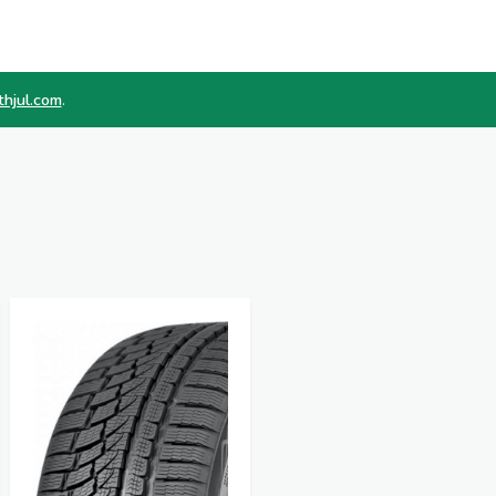
thjul.com
.