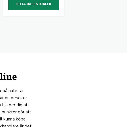
HITTA RÄTT STORLEK
line
k på nätet är
När du besöker
hjälper dig att
a punkter gör att
ll kunna köpa
äckhandlare är det