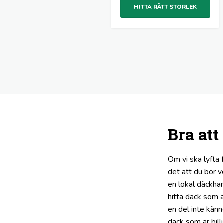
HITTA RÄTT STORLEK
Bra att
Om vi ska lyfta
det att du bör v
en lokal däckhan
hitta däck som ä
en del inte kän
däck som är billi