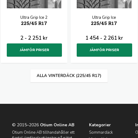
Ultra Grip Ice 2
Ultra Grip Ice
225/45 R17
225/45 R17
2 - 2 251 kr
1 454 - 2 261 kr
JÄMFÖR PRISER
JÄMFÖR PRISER
ALLA VINTERDÄCK (225/45 R17)
© 2015–2026
Otium Online AB
Kategorier
I
Otium Online AB tillhandahåller ett
Sommardäck
O