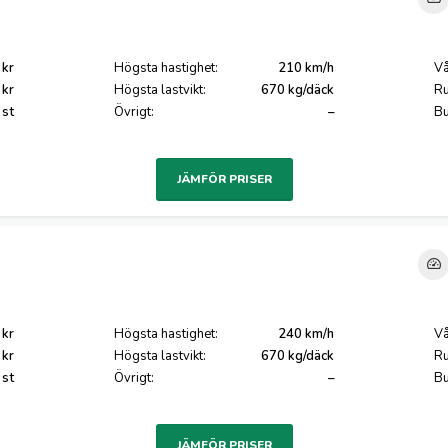
 kr
Högsta hastighet:
210 km/h
Vå
 kr
Högsta lastvikt:
670 kg/däck
Ru
 st
Övrigt:
–
Bu
JÄMFÖR PRISER
 kr
Högsta hastighet:
240 km/h
Vå
 kr
Högsta lastvikt:
670 kg/däck
Ru
 st
Övrigt:
–
Bu
JÄMFÖR PRISER