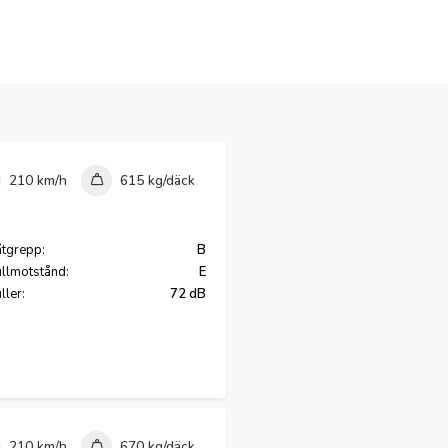
210 km/h
615 kg/däck
tgrepp:
B
llmotstånd:
E
ller:
72 dB
210 km/h
670 kg/däck