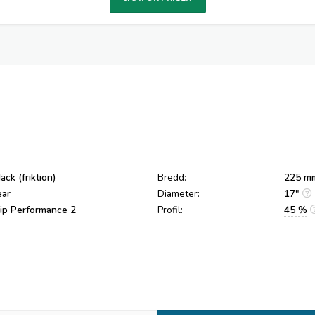
äck (friktion)
Bredd:
225 m
ar
Diameter:
17"
rip Performance 2
Profil:
45 %