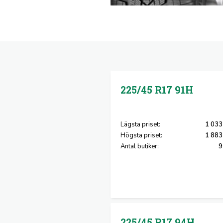
225/45 R17
91H
Lägsta priset:
1 033
Högsta priset:
1 883
Antal butiker:
9
225/45 R17
94H