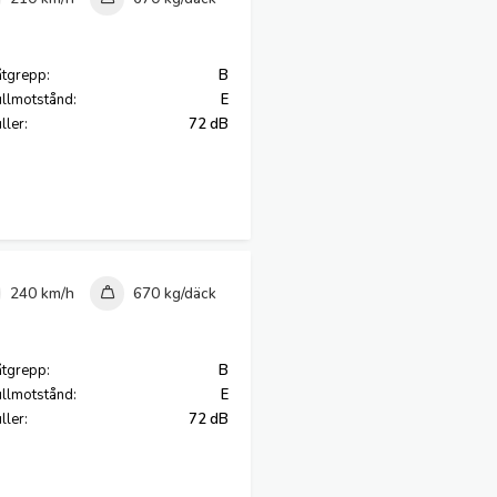
tgrepp:
B
llmotstånd:
E
ller:
72 dB
240 km/h
670 kg/däck
tgrepp:
B
llmotstånd:
E
ller:
72 dB