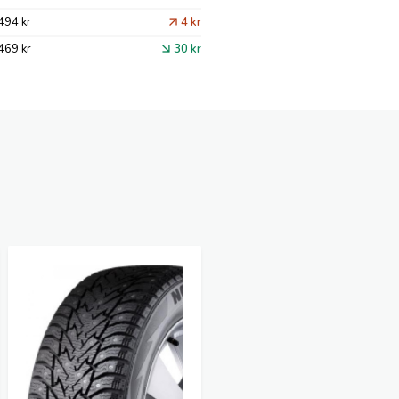
494 kr
4 kr
469 kr
30 kr