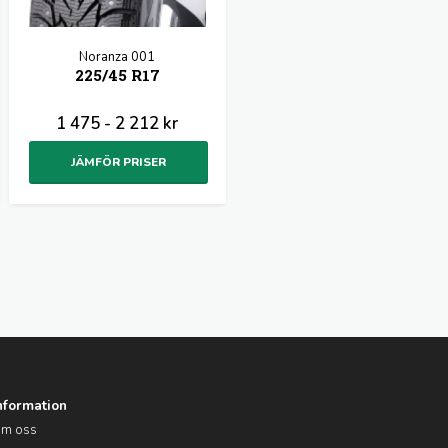
Noranza 001
225/45 R17
1 475 - 2 212 kr
JÄMFÖR PRISER
nformation
m oss