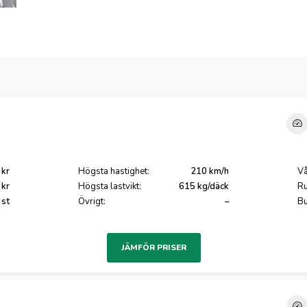
 kr
Högsta hastighet:
210 km/h
Vå
 kr
Högsta lastvikt:
615 kg/däck
Ru
 st
Övrigt:
–
Bu
JÄMFÖR PRISER