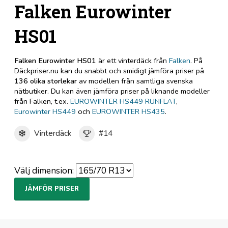
Falken Eurowinter
HS01
Falken Eurowinter HS01
är ett vinterdäck från
Falken
. På
Däckpriser.nu kan du snabbt och smidigt jämföra priser på
136 olika storlekar
av modellen från samtliga svenska
nätbutiker. Du kan även jämföra priser på liknande modeller
från Falken, t.ex.
EUROWINTER HS449 RUNFLAT
,
Eurowinter HS449
och
EUROWINTER HS435
.
Vinterdäck
#14
Välj dimension:
JÄMFÖR PRISER