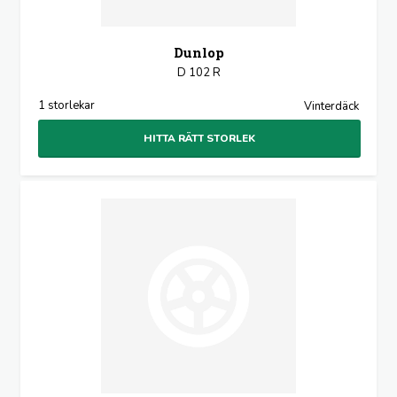
Dunlop
D 102 R
1 storlekar
Vinterdäck
HITTA RÄTT STORLEK