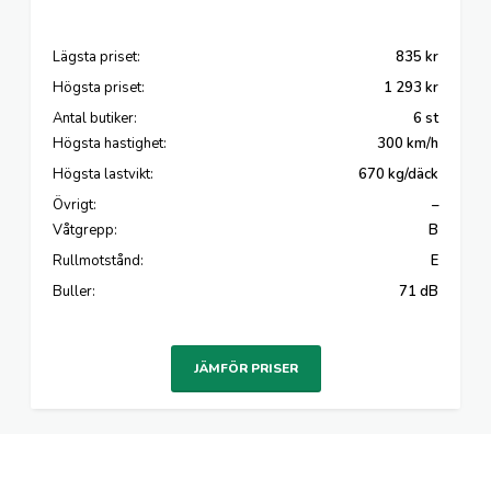
Lägsta priset:
835 kr
Högsta priset:
1 293 kr
Antal butiker:
6 st
Högsta hastighet:
300 km/h
Högsta lastvikt:
670 kg/däck
Övrigt:
–
Våtgrepp:
B
Rullmotstånd:
E
Buller:
71 dB
JÄMFÖR PRISER