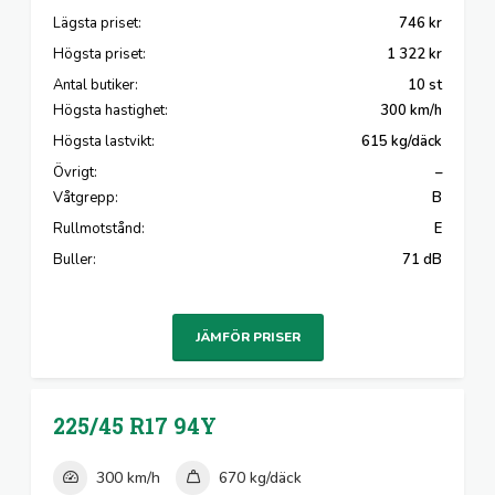
Lägsta priset:
746 kr
Högsta priset:
1 322 kr
Antal butiker:
10 st
Högsta hastighet:
300 km/h
Högsta lastvikt:
615 kg/däck
Övrigt:
–
Våtgrepp:
B
Rullmotstånd:
E
Buller:
71 dB
JÄMFÖR PRISER
225/45 R17
94Y
300 km/h
670 kg/däck