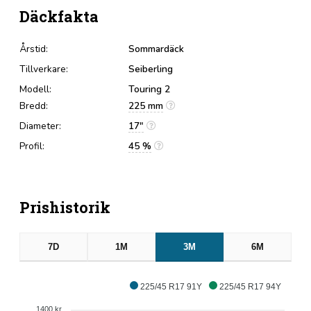
Däckfakta
Årstid:
Sommardäck
Tillverkare:
Seiberling
Modell:
Touring 2
Bredd:
225 mm
Diameter:
17"
Profil:
45 %
Prishistorik
7D
1M
3M
6M
225/45 R17 91Y
225/45 R17 94Y
1400 kr