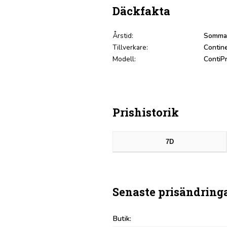
Däckfakta
Årstid:
Somma
Tillverkare:
Contin
Modell:
ContiP
Prishistorik
7D
Senaste prisändring
Butik: