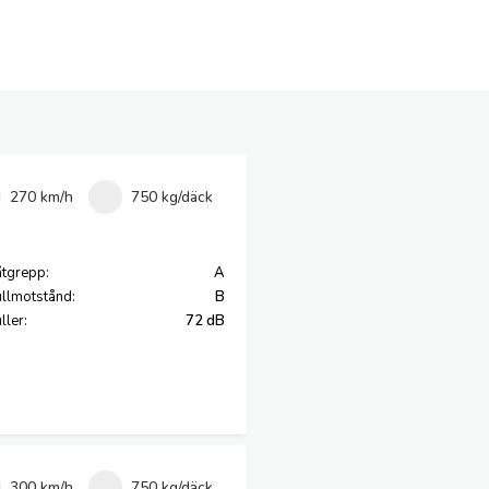
270 km/h
750 kg/däck
tgrepp:
A
llmotstånd:
B
ller:
72 dB
300 km/h
750 kg/däck