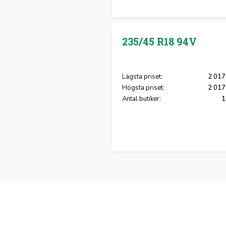
235/45 R18
94V
Lägsta priset:
2 017
Högsta priset:
2 017
Antal butiker:
1