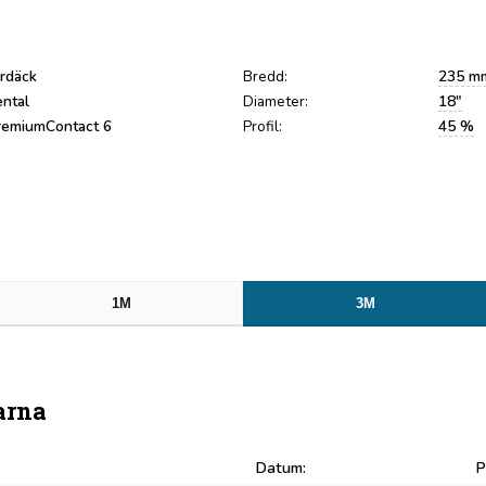
rdäck
Bredd:
235 m
ental
Diameter:
18"
remiumContact 6
Profil:
45 %
1M
3M
arna
Datum:
P