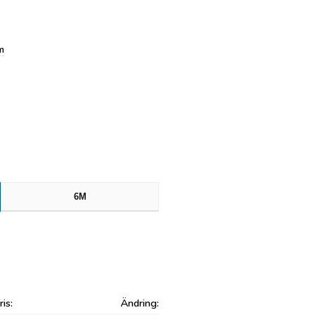
m
6M
ris:
Ändring: