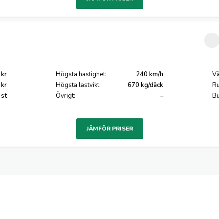
 kr
Högsta hastighet:
240 km/h
Vå
 kr
Högsta lastvikt:
670 kg/däck
Ru
 st
Övrigt:
–
Bu
JÄMFÖR PRISER