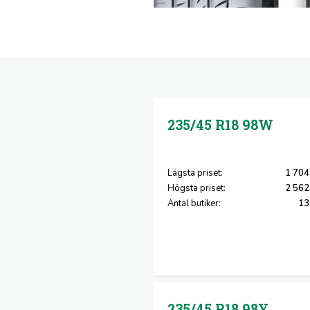
235/45 R18
98W
Lägsta priset:
1 704
Högsta priset:
2 562
Antal butiker:
13
235/45 R18
98Y