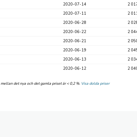
2020-07-14
2 017
2020-07-11
2 011
2020-06-28
2 028
2020-06-22
2 044
2020-06-21
2 050
2020-06-19
2 045
2020-06-13
2 034
2020-06-12
2 040
n mellan det nya och det gamla priset är < 0,2 %.
Visa dolda priser