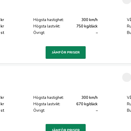
 kr
Högsta hastighet:
300 km/h
Vå
 kr
Högsta lastvikt:
750 kg/däck
Ru
 st
Övrigt:
–
Bu
JÄMFÖR PRISER
 kr
Högsta hastighet:
300 km/h
Vå
 kr
Högsta lastvikt:
670 kg/däck
Ru
 st
Övrigt:
–
Bu
JÄMFÖR PRISER