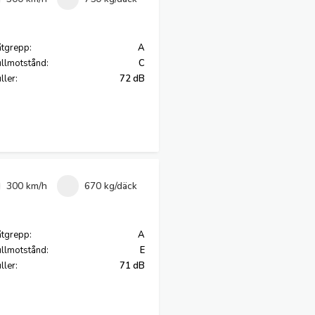
tgrepp:
A
llmotstånd:
C
ller:
72 dB
300 km/h
670 kg/däck
tgrepp:
A
llmotstånd:
E
ller:
71 dB