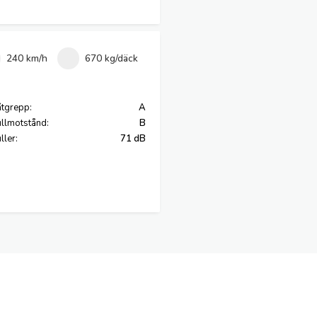
240 km/h
670 kg/däck
tgrepp:
A
llmotstånd:
B
ller:
71 dB