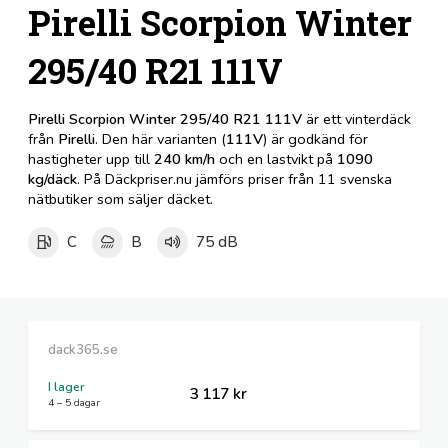
Pirelli Scorpion Winter
295/40 R21 111V
Pirelli Scorpion Winter 295/40 R21 111V
är ett vinterdäck
från
Pirelli
. Den här varianten (
111V
) är godkänd för
hastigheter upp till
240 km/h
och en lastvikt på
1090
kg/däck
. På Däckpriser.nu jämförs priser från 11 svenska
nätbutiker som säljer däcket.
C
B
75 dB
dack365.se
I lager
3 117 kr
4 – 5 dagar