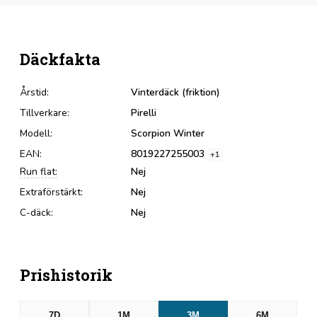
Däckfakta
Årstid:
Vinterdäck (friktion)
Tillverkare:
Pirelli
Modell:
Scorpion Winter
EAN:
8019227255003
+1
Run flat:
Nej
Extraförstärkt:
Nej
C-däck:
Nej
Prishistorik
7D
1M
3M
6M