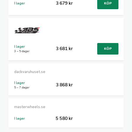
3 679 kr
I lager
KÖP
I lager
3 681 kr
KÖP
3 – 5 dagar
dackvaruhuset.se
I lager
3 868 kr
5 – 7 dagar
masterwheels.se
5 580 kr
I lager