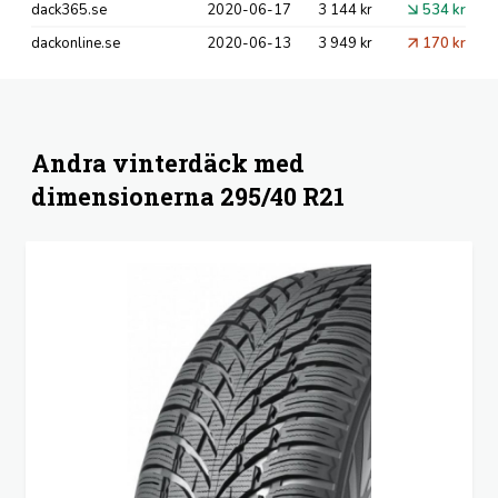
dack365.se
2020-06-17
3 144 kr
534 kr
dackonline.se
2020-06-13
3 949 kr
170 kr
Andra vinterdäck med
dimensionerna 295/40 R21