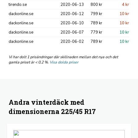
tirendo.se
2020-06-13
800 kr
4 kr
dackonline.se
2020-06-12
799 kr
10 kr
dackonline.se
2020-06-10
789 kr
10 kr
dackonline.se
2020-06-07
779 kr
10 kr
dackonline.se
2020-06-02
789 kr
10 kr
Vi har dolt 1 prisändringar där skillnaden mellan det nya och det
gamla priset är < 0,2 %.
Visa dolda priser
Andra vinterdäck med
dimensionerna 225/45 R17