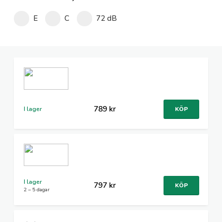
E
C
72 dB
789 kr
I lager
KÖP
I lager
797 kr
KÖP
2 – 5 dagar