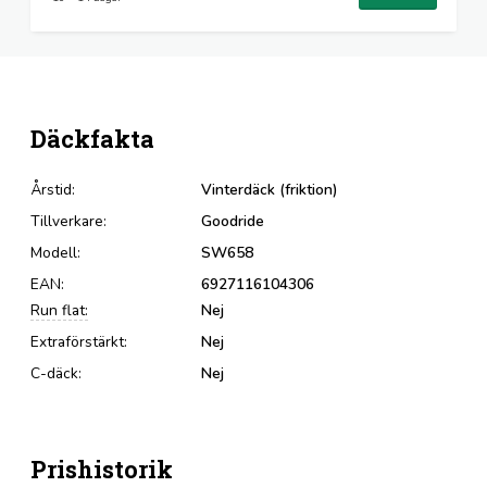
Däckfakta
Årstid:
Vinterdäck (friktion)
Tillverkare:
Goodride
Modell:
SW658
EAN:
6927116104306
Run flat:
Nej
Extraförstärkt:
Nej
C-däck:
Nej
Prishistorik